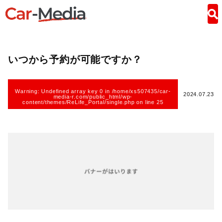
いつから予約が可能ですか？
Warning
: Undefined array key 0 in
/home/xs507435/car-
2024.07.23
media-r.com/public_html/wp-
content/themes/ReLife_Portal/single.php
on line
25