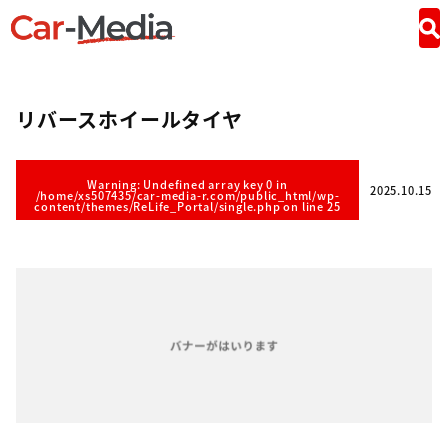
リバースホイールタイヤ
Warning
: Undefined array key 0 in
2025.10.15
/home/xs507435/car-media-r.com/public_html/wp-
content/themes/ReLife_Portal/single.php
on line
25