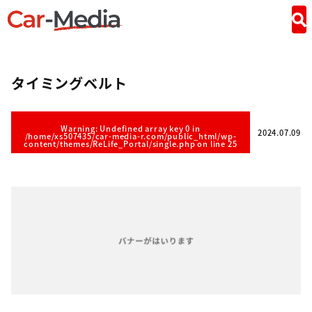
タイミングベルト
Warning
: Undefined array key 0 in
2024.07.09
/home/xs507435/car-media-r.com/public_html/wp-
content/themes/ReLife_Portal/single.php
on line
25